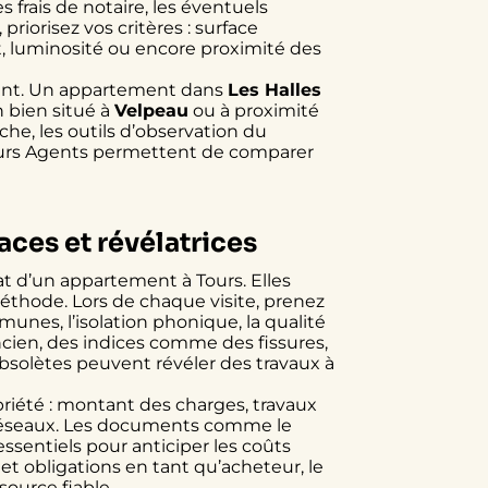
s frais de notaire, les éventuels
riorisez vos critères : surface
, luminosité ou encore proximité des
inant. Un appartement dans
Les Halles
 bien situé à
Velpeau
ou à proximité
rche, les outils d’observation du
urs Agents
permettent de comparer
aces et révélatrices
hat d’un appartement à Tours. Elles
thode. Lors de chaque visite, prenez
munes, l’isolation phonique, la qualité
ancien, des indices comme des fissures,
bsolètes peuvent révéler des travaux à
priété : montant des charges, travaux
es réseaux. Les documents comme le
ssentiels pour anticiper les coûts
et obligations en tant qu’acheteur, le
source fiable