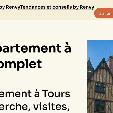
 by Renvy
Tendances et conseils by Renvy
J'ai un
partement à
complet
ement à Tours
rche, visites,