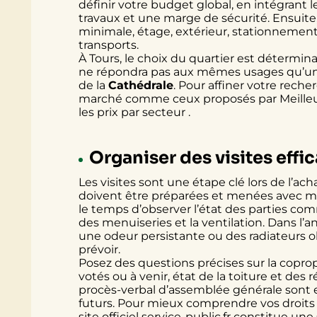
définir votre budget global, en intégrant le
travaux et une marge de sécurité. Ensuite, p
minimale, étage, extérieur, stationnement
transports.
À Tours, le choix du quartier est déterm
ne répondra pas aux mêmes usages qu’un
de la
Cathédrale
. Pour affiner votre reche
marché comme ceux proposés par
Meille
les prix par secteur .
Organiser des visites effic
Les visites sont une étape clé lors de l’ac
doivent être préparées et menées avec mé
le temps d’observer l’état des parties com
des menuiseries et la ventilation. Dans l’
une odeur persistante ou des radiateurs o
prévoir.
Posez des questions précises sur la copro
votés ou à venir, état de la toiture et d
procès-verbal d’assemblée générale sont e
futurs. Pour mieux comprendre vos droits 
site officiel
service-public.fr
constitue une 