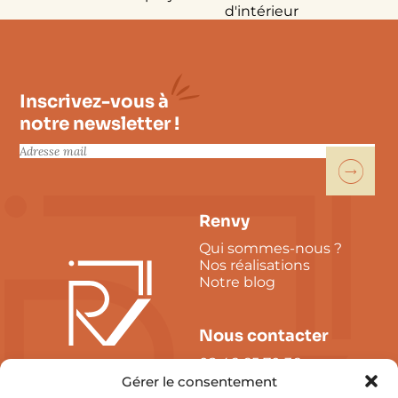
d'intérieur
Inscrivez-vous à
notre newsletter !
E
-
m
a
i
Renvy
l
Qui sommes-nous ?
*
Nos réalisations
Notre blog
Nous contacter
02 46 65 70 36
Tours - La Rochelle
Gérer le consentement
contact@renvy.fr