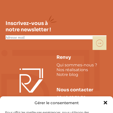
Inscrivez-vous à
notre newsletter !
E
-
m
a
i
Renvy
l
Qui sommes-nous ?
*
Nos réalisations
Notre blog
Nous contacter
02 46 65 70 36
Tours - La Rochelle
Gérer le consentement
contact@renvy.fr
Pour offrir les meilleures expériences, nous utilisons des