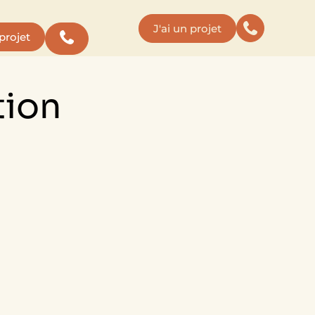
J'ai un projet
 projet
tion