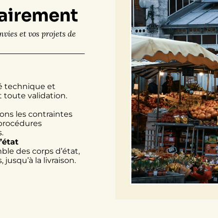
airement
nvies et vos projets de
té technique et
 toute validation.
rons les contraintes
 procédures
.
’état
le des corps d’état,
 jusqu’à la livraison.