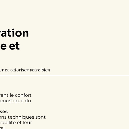
ation
e et
r et valoriser votre bien
nt le confort
acoustique du
sés
ons techniques sont
abilité et leur
al.