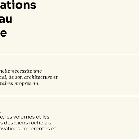
ations
au
ne
helle nécessite une
al, de son architecture et
taires propres au
t
e, les volumes et les
es des biens rochelais
novations cohérentes et